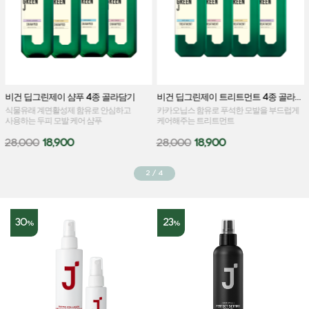
비건 딥그린제이 샴푸 4종 골라담기
비건 딥그린제이 트리트먼트 4종 골라담기
식물유래 계면활성제 함유로 안심하고
카카오닙스 함유로 푸석한 모발을 부드럽게
사용하는 두피 모발 케어 샴푸
케어해주는 트리트먼트
28,000
18,900
28,000
18,900
2
/
4
30
23
%
%