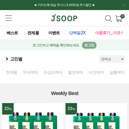
★ 카카오톡 채널 추가시 3,000원 추가할인 ★
0
베스트
전제품
이벤트
단백질2X
여름휴가_야호-!
로그인하고 혜택을 확인해보세요
로그인
고민별
전제품
두피케어
손상모케어
탈모케어
비건케어
살롱케어
Weekly Best
33
33
%
%