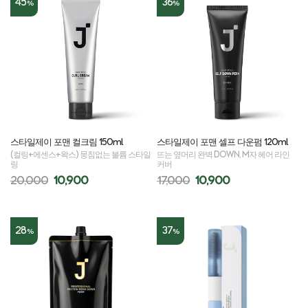
45
36
%
%
스타일제이 포맨 컬크림 150ml
스타일제이 포맨 셀프 다운펌 120ml
(컬링+에센스+왁스) 뭉침없는 볼륨 스타일
뜨는 옆머리 완벽 DOWN, M자 헤어 라인
링
커버
20,000
10,900
17,000
10,900
28
37
%
%