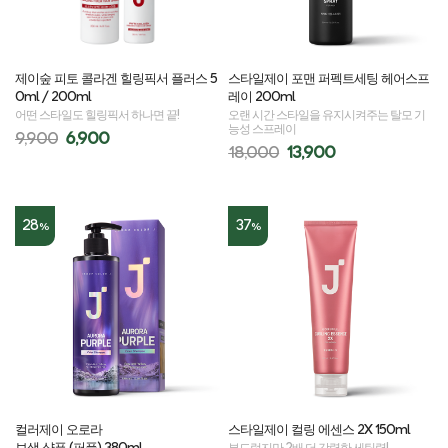
제이숲 피토 콜라겐 힐링픽서 플러스 5
스타일제이 포맨 퍼펙트세팅 헤어스프
0ml / 200ml
레이 200ml
어떤 스타일도 힐링픽서 하나면 끝!
오랜 시간 스타일을 유지시켜주는 탈모 기
능성 스프레이
9,900
6,900
18,000
13,900
28
37
%
%
컬러제이 오로라
스타일제이 컬링 에센스 2X 150ml
보색 샴푸 (퍼플) 380ml