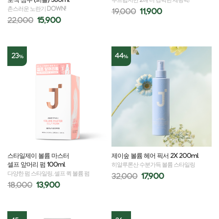
부드럽지만 2배 더 강력한 세팅력!
촌스러운 노란기 DOWN!
19,000
11,900
22,000
15,900
23
44
%
%
스타일제이 볼륨 마스터
제이숲 볼륨 헤어 픽서 2X 200ml
셀프 앞머리 펌 100ml
히알루론산 수분가득 볼륨 스타일링
다양한 펌 스타일링, 셀프 퀵 볼륨 펌
32,000
17,900
18,000
13,900