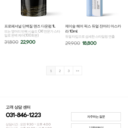
프로페셔널 단백질 맨즈 다운펌 1L
제이숲 헤어 픽스 듀얼 잔머리 마스카
라 10ml
뜨는 옆머리 반복 시술도 OK! 전문가 스타
일로 완벽 케어(100회분)
듀얼 타입으로 섬세한 스타일링 연출
31,800
22,900
29,900
18,800
1
2
3
>>
고객 상담 센터
031-846-1223
자주하는 질문
상담시간 : 오전 9:30 ~ 오후 4:00
1:1문의하기