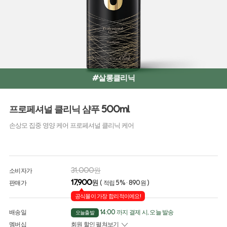
#살롱클리닉
프로페셔널 클리닉 샴푸 500ml
손상모 집중 영양 케어 프로페셔널 클리닉 케어
31,000원
소비자가
17,900
원
판매가
( 적립 5% · 890원 )
공식몰이 가장 합리적이에요!
배송일
14:00 까지 결제 시, 오늘 발송
오늘출발
멤버십
회원 할인 펼쳐보기