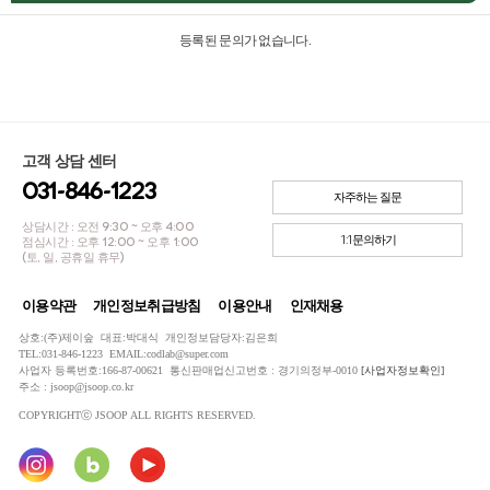
등록된 문의가 없습니다.
고객 상담 센터
031-846-1223
자주하는 질문
상담시간 : 오전 9:30 ~ 오후 4:00
1:1문의하기
점심시간 : 오후 12:00 ~ 오후 1:00
(토, 일, 공휴일 휴무)
이용약관
개인정보취급방침
이용안내
인재채용
상호:(주)제이숲 대표:박대식 개인정보담당자:김은희
TEL:031-846-1223 EMAIL:codlab@super.com
사업자 등록번호:166-87-00621 통신판매업신고번호 : 경기의정부-0010
[사업자정보확인]
주소 : jsoop@jsoop.co.kr
COPYRIGHTⓒ JSOOP ALL RIGHTS RESERVED.