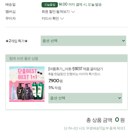
배송일
14:00 까지 결제 시, 오늘 발송
오늘출발
멤버십
회원 할인 펼쳐보기
무이자
카드사 확인
★2개입 특가★
함께 쓰면 좋은 상품
[여름휴가_야호-!] BEST 제품 골라담기
8월 한달동안 진행되는 마지막 특가찬스
7,900
원
5% 적립
0
총 상품 금액
원
단 하나만 사도 무료배송! (일부 품목 제외)