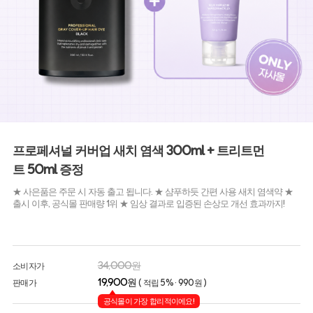
프로페셔널 커버업 새치 염색 300ml + 트리트먼
트 50ml 증정
★ 사은품은 주문 시 자동 출고 됩니다. ★ 샴푸하듯 간편 사용 새치 염색약 ★
출시 이후, 공식몰 판매량 1위 ★ 임상 결과로 입증된 손상모 개선 효과까지!
34,000원
소비자가
19,900원
판매가
( 적립 5% · 990원 )
공식몰이 가장 합리적이에요!