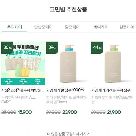
고민별 추천상품
두피케어
손상모케어
탈모케어
바디케어
살롱케어
36
39
44
%
%
%
지성? 건성? 내 두피 처방전 카밍세라 골라담기
카밍 세라 쿨 샴푸 1000ml
카밍 세라 가려운 두피 샴푸 1000ml
두피부터 냄새까지 ALL
과다 유분/피지 딥 클렌징과
건조한 두피에 수분/보습/진
CARE
두피 열 Down
정
25,000
15,900
39,000
23,900
39,000
21,900
더 많은 상품 구경하러 가기 >