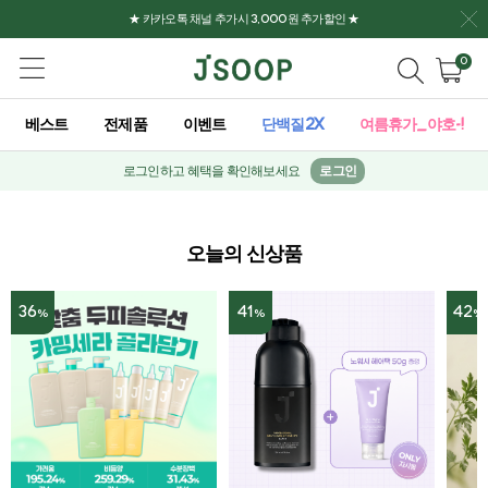
★ 카카오톡 채널 추가시 3,000원 추가할인 ★
0
베스트
전제품
이벤트
단백질2X
여름휴가_야호-!
로그인하고 혜택을 확인해보세요
로그인
오늘의 신상품
36
41
42
%
%
%