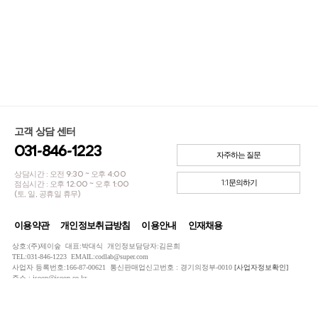
고객 상담 센터
031-846-1223
자주하는 질문
상담시간 : 오전 9:30 ~ 오후 4:00
1:1문의하기
점심시간 : 오후 12:00 ~ 오후 1:00
(토, 일, 공휴일 휴무)
이용약관
개인정보취급방침
이용안내
인재채용
상호:(주)제이숲 대표:박대식 개인정보담당자:김은희
TEL:031-846-1223 EMAIL:codlab@super.com
사업자 등록번호:166-87-00621 통신판매업신고번호 : 경기의정부-0010
[사업자정보확인]
주소 : jsoop@jsoop.co.kr
COPYRIGHTⓒ JSOOP ALL RIGHTS RESERVED.