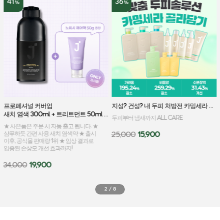
41
36
%
%
프로페셔널 커버업 
지성? 건성? 내 두피 처방전 카밍세라 골라담기
새치 염색 300ml + 트리트먼트 50ml 증정
두피부터 냄새까지 ALL CARE
★ 사은품은 주문 시 자동 출고 됩니다. ★
샴푸하듯 간편 사용 새치 염색약 ★ 출시
25,000
15,900
이후, 공식몰 판매량 1위 ★ 임상 결과로
입증된 손상모 개선 효과까지!
34,000
19,900
2
/
8