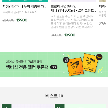
지성? 건성? 내 두피 처방전 카밍세라 골라담기
프로페셔널 커버업 
새치 염색 300ml + 트리트먼트 50ml 증정
두피부터 냄새까지 ALL CARE
팩처럼 
팩&폼
★ 사은품은 주문 시 자동 출고 됩니다.
25,000
15,900
★ 샴푸하듯 간편 사용 새치 염색약 ★
출시 이후, 공식몰 판매량 1위 ★ 임상
27,6
결과로 입증된 손상모 개선 효과까지!
34,000
19,900
베스트 10