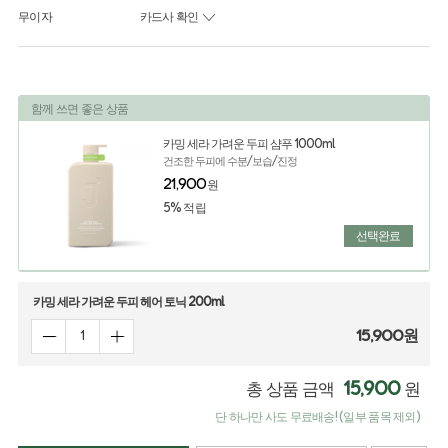
무이자
카드사 확인
함께 쓰면 좋은 상품
카밍 세라 가려운 두피 샴푸 1000ml
건조한 두피에 수분/보습/진정
21,900
원
5% 적립
선택완료
카밍 세라 가려운 두피 헤어 토닉 200ml
15,900
원
15,900
총 상품 금액
원
단 하나만 사도 무료배송! (일부 품목 제외)