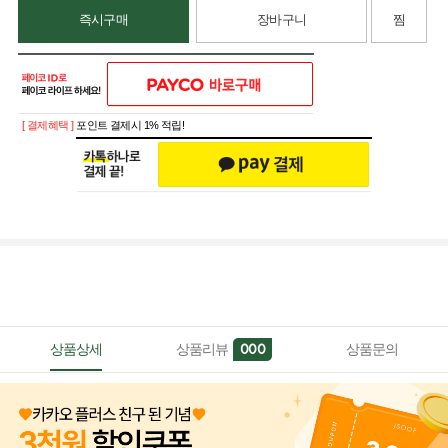
즉시구매
장바구니
찜
[ 결제혜택 ]
포인트 결제시 1% 적립!
상품상세
상품리뷰
상품문의
000