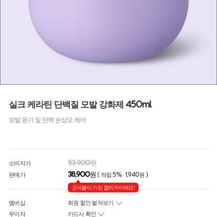
실크 케라틴 단백질 모발 강화제 450ml
모발 윤기 및 탄력 손상모 케어
53,900원
소비자가
38,900
원
판매가
( 적립 5% · 1,940원 )
공식몰이 가장 합리적이에요!
멤버십
회원 할인 펼쳐보기
무이자
카드사 확인