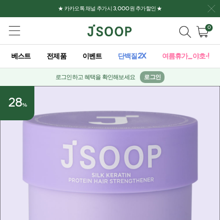
★ 카카오톡 채널 추가시 3,000원 추가할인 ★
0
베스트
전제품
이벤트
단백질2X
여름휴가_야호-!
로그인하고 혜택을 확인해보세요
로그인
28
%