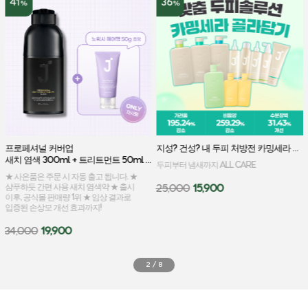
41
36
%
%
프로페셔널 커버업 
지성? 건성? 내 두피 처방전 카밍세라 골라담기
새치 염색 300ml + 트리트먼트 50ml 증정
두피부터 냄새까지 ALL CARE
★ 사은품은 주문 시 자동 출고 됩니다. ★
샴푸하듯 간편 사용 새치 염색약 ★ 출시
25,000
15,900
이후, 공식몰 판매량 1위 ★ 임상 결과로
입증된 손상모 개선 효과까지!
34,000
19,900
2
/
8