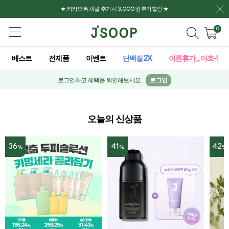
★ 카카오톡 채널 추가시 3,000원 추가할인 ★
0
베스트
전제품
이벤트
단백질2X
여름휴가_야호-!
로그인하고 혜택을 확인해보세요
로그인
오늘의 신상품
36
41
42
%
%
%