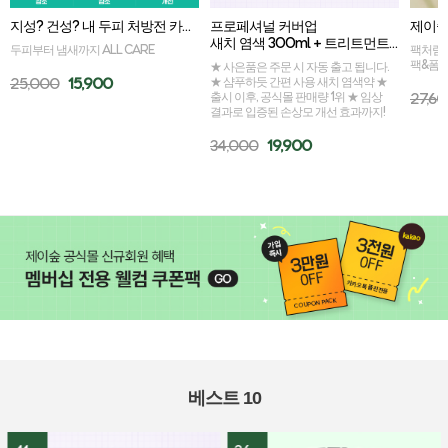
지성? 건성? 내 두피 처방전 카밍세라 골라담기
프로페셔널 커버업 
새치 염색 300ml + 트리트먼트 50ml 증정
두피부터 냄새까지 ALL CARE
팩처럼 
팩&폼
★ 사은품은 주문 시 자동 출고 됩니다.
25,000
15,900
★ 샴푸하듯 간편 사용 새치 염색약 ★
출시 이후, 공식몰 판매량 1위 ★ 임상
27,6
결과로 입증된 손상모 개선 효과까지!
34,000
19,900
베스트 10