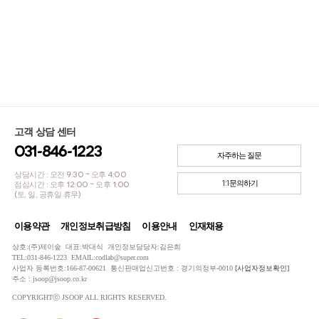
고객 상담 센터
031-846-1223
자주하는 질문
상담시간 : 오전 9:30 ~ 오후 4:00
1:1문의하기
점심시간 : 오후 12:00 ~ 오후 1:00
(토, 일, 공휴일 휴무)
이용약관
개인정보취급방침
이용안내
인재채용
상호:(주)제이숲 대표:박대식 개인정보담당자:김은희
TEL:031-846-1223 EMAIL:codlab@super.com
사업자 등록번호:166-87-00621 통신판매업신고번호 : 경기의정부-0010
[사업자정보확인]
주소 : jsoop@jsoop.co.kr
COPYRIGHTⓒ JSOOP ALL RIGHTS RESERVED.