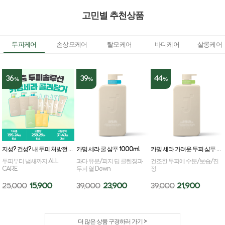
고민별 추천상품
두피케어
손상모케어
탈모케어
바디케어
살롱케어
36
39
44
%
%
%
지성? 건성? 내 두피 처방전 카밍세라 골라담기
카밍 세라 쿨 샴푸 1000ml
카밍 세라 가려운 두피 샴푸 1000ml
두피부터 냄새까지 ALL
과다 유분/피지 딥 클렌징과
건조한 두피에 수분/보습/진
CARE
두피 열 Down
정
25,000
15,900
39,000
23,900
39,000
21,900
더 많은 상품 구경하러 가기 >