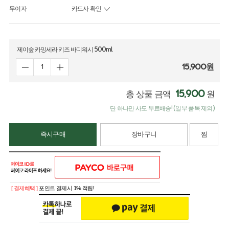
무이자
카드사 확인
제이숲 카밍세라 키즈 바디워시 500ml
15,900
원
15,900
총 상품 금액
원
단 하나만 사도 무료배송! (일부 품목 제외)
즉시구매
장바구니
찜
[ 결제혜택 ]
포인트 결제시 1% 적립!