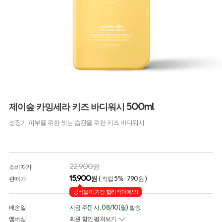
제이숲 카밍세라 키즈 바디워시 500ml
성장기 피부를 위한 씻는 습관을 위한 키즈 바디워시
22,900원
소비자가
15,900
원
판매가
( 적립 5% · 790원 )
공식몰이 가장 합리적이에요!
배송일
지금 주문 시, 08/10(월) 발송
멤버십
회원 할인 펼쳐보기