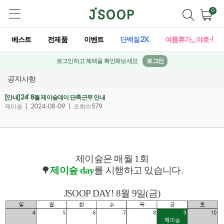
0
베스트
전제품
이벤트
단백질2X
여름휴가_야호-!
로그인하고 혜택을 확인해보세요
로그인
공지사항
[안내] 24' 8월 제이숲데이 단축근무 안내
제이숲
|
2024-08-09
|
조회수 579
제이숲은 매월 1회
🌳
제이숲 day
를 시행하고 있습니다.
JSOOP DAY! 8
월 9일(금)