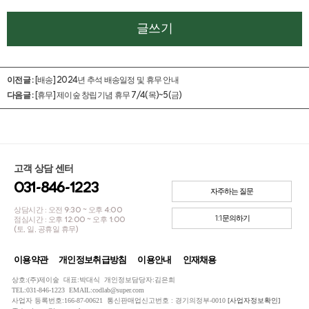
글쓰기
이전글 :
[배송] 2024년 추석 배송일정 및 휴무 안내
다음글 :
[휴무] 제이숲 창립기념 휴무 7/4(목)~5(금)
고객 상담 센터
031-846-1223
자주하는 질문
상담시간 : 오전 9:30 ~ 오후 4:00
1:1문의하기
점심시간 : 오후 12:00 ~ 오후 1:00
(토, 일, 공휴일 휴무)
이용약관
개인정보취급방침
이용안내
인재채용
상호:(주)제이숲 대표:박대식 개인정보담당자:김은희
TEL:031-846-1223 EMAIL:codlab@super.com
사업자 등록번호:166-87-00621 통신판매업신고번호 : 경기의정부-0010
[사업자정보확인]