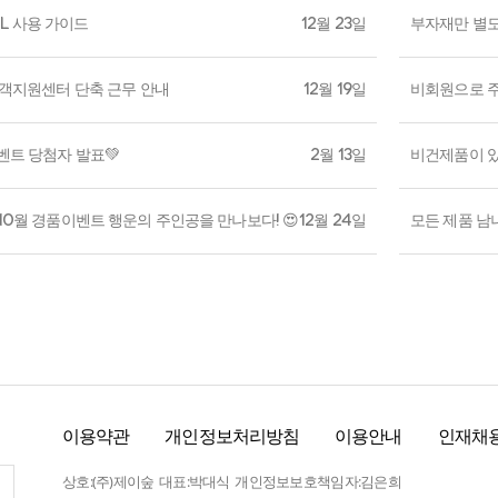
L 사용 가이드
12월 23일
부자재만 별
 고객지원센터 단축 근무 안내
12월 19일
비회원으로 
이벤트 당첨자 발표💚
2월 13일
비건제품이 
'10월 경품이벤트 행운의 주인공을 만나보다! 😍
12월 24일
모든 제품 남
이용약관
개인정보처리방침
이용안내
인재채
상호:(주)제이숲 대표:박대식 개인정보보호책임자:김은희