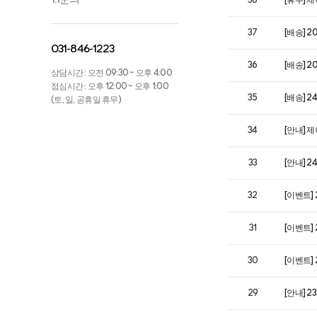
38
[휴무] 제
37
[배송] 
031-846-1223
36
[배송] 
상담시간 : 오전 09:30 ~ 오후 4:00
점심시간 : 오후 12:00 ~ 오후 1:00
35
[배송] 2
(토, 일, 공휴일 휴무)
34
[안내] 
33
[안내] 2
32
[이벤트] 
31
[이벤트] 
30
[이벤트]
29
[안내] 