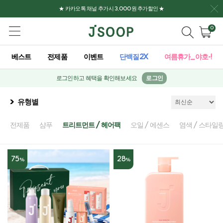
★ 카카오톡 채널 추가시 3,000원 추가할인 ★
0
베스트
전제품
이벤트
단백질2X
여름휴가_야호-!
로그인하고 혜택을 확인해보세요
로그인
유형별
전제품
샴푸
트리트먼트 / 헤어팩
오일 / 에센스
염색 / 스타일
75
28
%
%