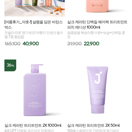
[여름휴가_야호-!] 설렘을 담은 바캉스
실크 케라틴 단백질 헤어팩 트리트먼트
박스
피치 에디션 1000ml
칫솔만 따로 챙기세요! 여행지 인생샷 필수
달콤쌉쌀 복숭아향 수분+보습+단백질 충
템 7종 총집합.
전
165,100
40,900
31,900
22,900
36
%
실크 케라틴 트리트먼트 2X 1000ml
실크 케라틴 트리트먼트 2X 50ml
4중 LPT 단백질 극손상모 집중케어
50ml 소용량으로 간편하게 챙기세요