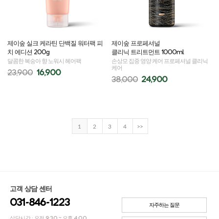
제이숲 실크 케라틴 단백질 워터팩 피
제이숲 프로페셔널
치 에디션 200g
클리닉 트리트먼트 1000ml
달콤한 복숭아 향 노워시 헤어팩
손상모 집중 영양 케어 프로페셔널 클리닉
케어
23,900
16,900
38,000
24,900
1
2
3
4
>>
고객 상담 센터
031-846-1223
자주하는 질문
상담시간 : 오전 9:30 ~ 오후 4:00