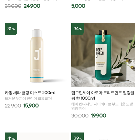
39,000
24,900
5,000
31
34
%
%
카밍 세라 쿨링 미스트 200ml
딥그린제이 아로마 트리트먼트 일랑일
랑 향 1000ml
뜨거운 두피에 진정이 필요할때!
헤어 컨디셔닝, 시어버터로 부드러운 모발
22,900
15,900
영양 케어
30,000
19,900
41
29
%
%