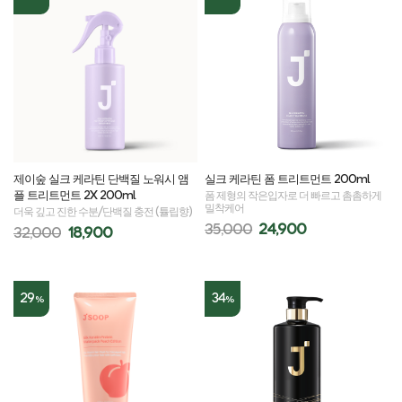
제이숲 실크 케라틴 단백질 노워시 앰
실크 케라틴 폼 트리트먼트 200ml
플 트리트먼트 2X 200ml
폼 제형의 작은입자로 더 빠르고 촘촘하게
밀착케어
더욱 깊고 진한 수분/단백질 충전 (튤립향)
35,000
24,900
32,000
18,900
29
34
%
%