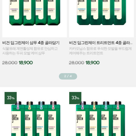
비건 딥그린제이 샴푸 4종 골라담기
비건 딥그린제이 트리트먼트 4종 골라담기
식물유래 계면활성제 함유로 안심하고
카카오닙스 함유로 푸석한 모발을 부드럽게
사용하는 두피 모발 케어 샴푸
케어해주는 트리트먼트
28,000
18,900
28,000
18,900
2
/
4
33
33
%
%