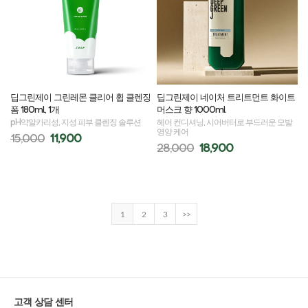
딥그린제이 그린레몬 클리어 휩 클렌징
딥그린제이 네이처 트리트먼트 화이트
폼 180ml, 1개
머스크 향 1000ml
pH약알카리성, 지성 피부 클렌징 솔루션
헤어 컨디셔닝, 시어버터로 부드러운 모발
영양 케어
15,000
11,900
28,000
18,900
1
2
3
>>
고객 상담 센터