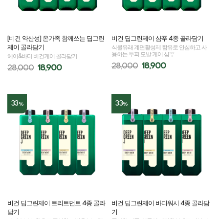
[비건 약산성] 온가족 함께쓰는 딥그린
비건 딥그린제이 샴푸 4종 골라담기
제이 골라담기
식물유래 계면활성제 함유로 안심하고 사
용하는 두피 모발 케어 샴푸
헤어&바디 비건케어 골라담기
28,000
18,900
28,000
18,900
33
33
%
%
비건 딥그린제이 트리트먼트 4종 골라
비건 딥그린제이 바디워시 4종 골라담
담기
기