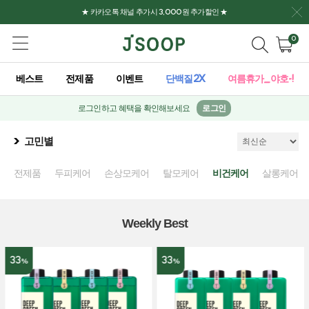
★ 카카오톡 채널 추가시 3,000원 추가할인 ★
0
베스트
전제품
이벤트
단백질2X
여름휴가_야호-!
로그인하고 혜택을 확인해보세요
로그인
고민별
전제품
두피케어
손상모케어
탈모케어
비건케어
살롱케어
Weekly Best
33
33
%
%