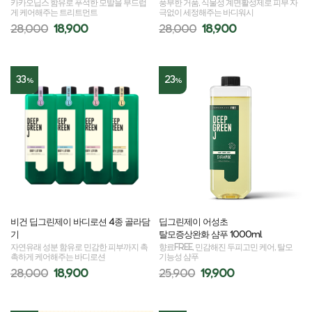
카카오닙스 함유로 푸석한 모발을 부드럽
풍부한 거품, 식물성 계면활성제로 피부 자
게 케어해주는 트리트먼트
극없이 세정해주는 바디워시
28,000
18,900
28,000
18,900
33
23
%
%
비건 딥그린제이 바디로션 4종 골라담
딥그린제이 어성초
기
탈모증상완화 샴푸 1000ml
자연유래 성분 함유로 민감한 피부까지 촉
향료FREE, 민감해진 두피고민 케어, 탈모
촉하게 케어해주는 바디로션
기능성 샴푸
28,000
18,900
25,900
19,900