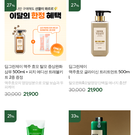
27
27
%
%
딥그린제이 맥주 효모 탈모 증상완화
딥그린제이
샴푸 500ml + 피치 에디션 트래블키
맥주효모 글라이신 트리트먼트 500m
트 2종 증정
l
맥주효모의 영양성분으로 모발 보습과 두
탈모완화&모발영양 단백질 에너지 충전!
피케어
30,000
21,900
30,000
21,900
21
33
%
%