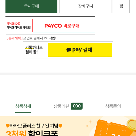
즉시구매
장바구니
찜
[ 결제혜택 ]
포인트 결제시 1% 적립!
상품상세
상품리뷰
상품문의
000