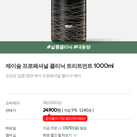
#살롱클리닉 #대용량
제이숲 프로페셔널 클리닉 트리트먼트 1000ml
손상모 집중 영양 케어 프로페셔널 클리닉 케어
38,000원
소비자가
24,900
원
판매가
( 적립 5% · 1,240원 )
공식몰이 가장 합리적이에요!
배송일
지금 주문 시, 08/10(월) 발송
멤버십
회원 할인 펼쳐보기