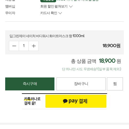
멤버십
회원 할인 펼쳐보기
무이자
카드사 확인
딥그린제이 네이처 바디워시 화이트머스크 향 1000ml
18,900
원
18,900
총 상품 금액
원
단 하나만 사도 무료배송! (일부 품목 제외)
즉시구매
장바구니
찜