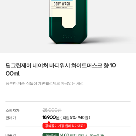
딥그린제이 네이처 바디워시 화이트머스크 향 10
00ml
풍부한 거품, 식물성 계면활성제로 자극없는 세정
28,000원
소비자가
18,900
원
판매가
( 적립 5% · 940원 )
공식몰이 가장 합리적이에요!
배송일
14:00 까지 결제 시, 오늘 발송
오늘출발